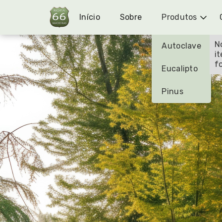
Início
Sobre
Produtos
N
Autoclave
i
f
Eucalipto
Pinus
APLICAÇÕES DA MADEIRA TRATADA