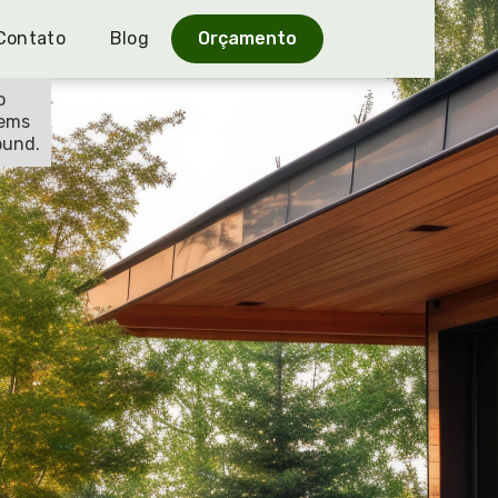
Contato
Blog
Orçamento
o
tems
ound.