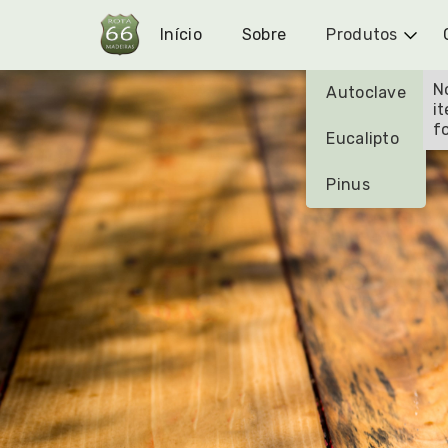
Início
Sobre
Produtos
N
Autoclave
i
f
Eucalipto
Pinus
DURABILIDADE E MANUTENÇÃO