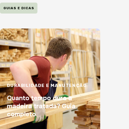
GUIAS E DICAS
DURABILIDADE E MANUTENÇÃO
Quanto tempo dura a
madeira tratada? Guia
completo