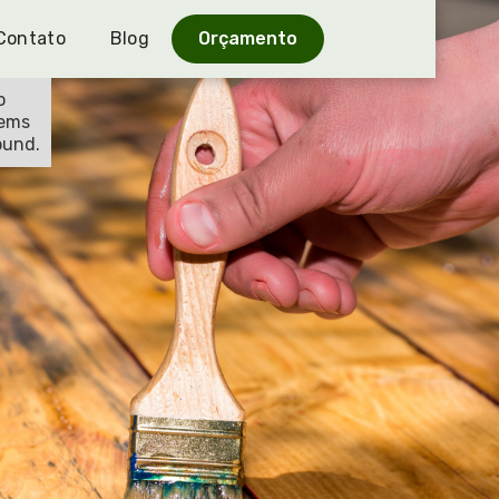
Contato
Blog
Orçamento
o
tems
ound.